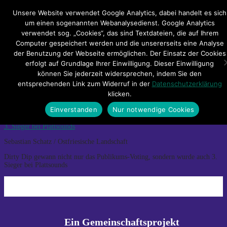
Hauptmenü
Unsere Website verwendet Google Analytics, dabei handelt es sich
um einen sogenannten Webanalysedienst. Google Analytics
verwendet sog. „Cookies“, das sind Textdateien, die auf Ihrem
Impressum
Datenschutzerklärung
Teilnahmebedingungen
Computer gespeichert werden und die unsererseits eine Analyse
Sitemap
Kontakt
der Benutzung der Webseite ermöglichen. Der Einsatz der Cookies
erfolgt auf Grundlage Ihrer Einwilligung. Dieser Einwilligung
Plattsounds_Dirty-Dip-Schatz
können Sie jederzeit widersprechen, indem Sie den
entsprechenden Link zum Widerruf in der
Datenschutzerklärung
klicken.
Plattsounds_Dirty-Dip-Schatz
Einverstanden
Nur notwendige Cookies
Next
→
Sebastian Schatz / Ostfriesische Landschaft
Dirty Dip gewann nicht nur das Publikums-Voting, sondern wurde auch 3.
Sieger bei Plattsounds
Ein Gemeinschaftsprojekt