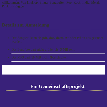
willkommen: Von HipHop, Singer-Songwriter, Pop, Rock, Indie, Metal,
Punk bis Reggae.
Details zur Anmeldung
Der Songtext kann als
pdf, doc, docx, txt oder rtf
an uns gesendet
werden.
Das Bandfoto darf nicht größer als
3 MB
sein.
Das MP3 darf
10 MB
nicht überschreiten.
Ein Gemeinschaftsprojekt