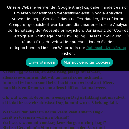
Hauptmenü
Unsere Website verwendet Google Analytics, dabei handelt es sich
um einen sogenannten Webanalysedienst. Google Analytics
verwendet sog. „Cookies“, das sind Textdateien, die auf Ihrem
Impressum
Datenschutzerklärung
Teilnahmebedingungen
Computer gespeichert werden und die unsererseits eine Analyse
Sitemap
Kontakt
der Benutzung der Webseite ermöglichen. Der Einsatz der Cookies
erfolgt auf Grundlage Ihrer Einwilligung. Dieser Einwilligung
HeldenSpuren – Geev dat keen
können Sie jederzeit widersprechen, indem Sie den
entsprechenden Link zum Widerruf in der
Datenschutzerklärung
Morgen mehr (Celle)
klicken.
Einverstanden
Nur notwendige Cookies
Nachts ligg ik waak, en depe Bang plaagt mi al weer,
allens is swummrig, dat will un maag ik nu nich mehr.
In mien Gedanken sünd helle Lüchten un wi beid an´t Meer;
man blots en Droom, denn allens blifft as dat mal weer.
Oh, wat wöör ik doon för´n eenzgen Dag in Inklang mit mi sülvst,
of ik dat beleev ehr de wisse Dag kummt wo de Vörhang fallt.
Wat weer dat Jetzt un dorna keem keen annern Dag?
Liggt wi tosamen woll an´n Strand?
Wat weer, wenn mi vundaag kene Sorgen mehr plaagt?
Blot en Gedank in´n Sinn nimmt mi noch den Verstand.