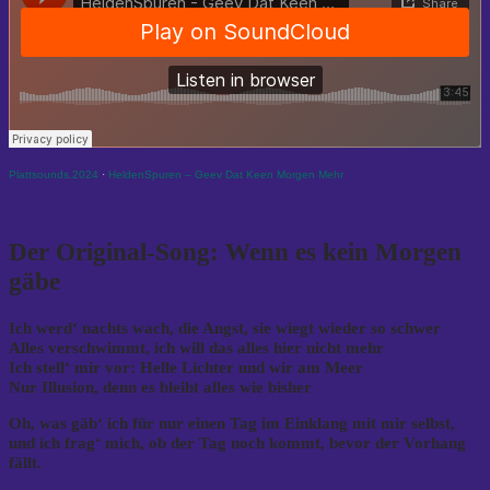
Plattsounds.2024
·
HeldenSpuren – Geev Dat Keen Morgen Mehr
Der Original-Song: Wenn es kein Morgen
gäbe
Ich werd‘ nachts wach, die Angst, sie wiegt wieder so schwer
Alles verschwimmt, ich will das alles hier nicht mehr
Ich stell‘ mir vor: Helle Lichter und wir am Meer
Nur Illusion, denn es bleibt alles wie bisher
Oh, was gäb‘ ich für nur einen Tag im Einklang mit mir selbst,
und ich frag‘ mich, ob der Tag noch kommt, bevor der Vorhang
fällt.