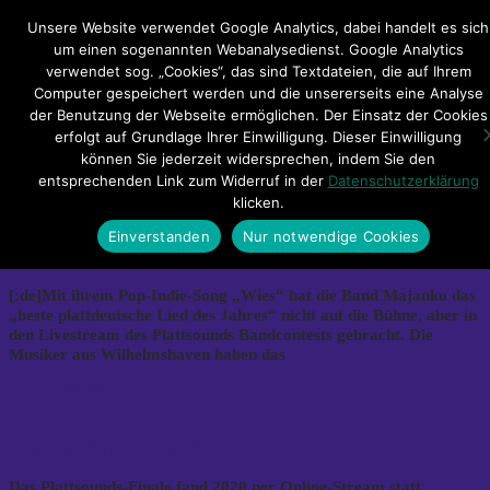
Hauptmenü
Unsere Website verwendet Google Analytics, dabei handelt es sich
um einen sogenannten Webanalysedienst. Google Analytics
verwendet sog. „Cookies“, das sind Textdateien, die auf Ihrem
Impressum
Datenschutzerklärung
Teilnahmebedingungen
Computer gespeichert werden und die unsererseits eine Analyse
Sitemap
Kontakt
der Benutzung der Webseite ermöglichen. Der Einsatz der Cookies
erfolgt auf Grundlage Ihrer Einwilligung. Dieser Einwilligung
Category Archives: Artikel 2020
können Sie jederzeit widersprechen, indem Sie den
entsprechenden Link zum Widerruf in der
Datenschutzerklärung
klicken.
Majanko gewinnt das Plattsounds-Finale
Einverstanden
Nur notwendige Cookies
2020
[:de]Mit ihrem Pop-Indie-Song „Wies“ hat die Band Majanko das
„beste plattdeutsche Lied des Jahres“ nicht auf die Bühne, aber in
den Livestream des Plattsounds Bandcontests gebracht. Die
Musiker aus Wilhelmshaven haben das
READ MORE…
Online-Finale 2020
Das Plattsounds-Finale fand 2020 per Online-Stream statt.