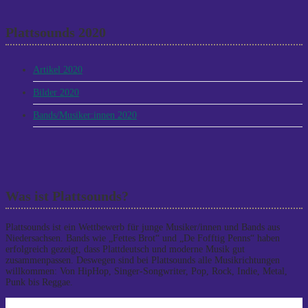
Plattsounds 2020
Artikel 2020
Bilder 2020
Bands/Musiker:innen 2020
Was ist Plattsounds?
Plattsounds ist ein Wettbewerb für junge Musiker/innen und Bands aus
Niedersachsen. Bands wie „Fettes Brot“ und „De Fofftig Penns“ haben
erfolgreich gezeigt, dass Plattdeutsch und moderne Musik gut
zusammenpassen. Deswegen sind bei Plattsounds alle Musikrichtungen
willkommen: Von HipHop, Singer-Songwriter, Pop, Rock, Indie, Metal,
Punk bis Reggae.