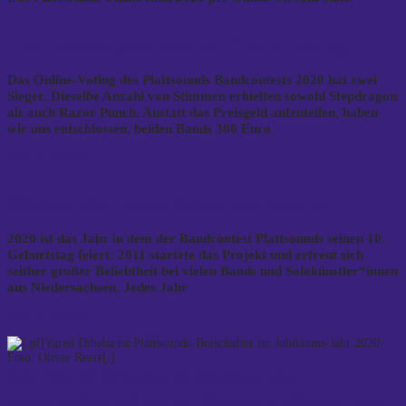
Zwei Bands gewinnen im Online-Voting
Das Online-Voting des Plattsounds Bandcontests 2020 hat zwei
Sieger. Dieselbe Anzahl von Stimmen erhielten sowohl Stepdragon
als auch Razor Punch. Anstatt das Preisgeld aufzuteilen, haben
wir uns entschlossen, beiden Bands 300 Euro
READ MORE…
Plattsounds in den Zeiten von Corona
2020 ist das Jahr in dem der Bandcontest Plattsounds seinen 10.
Geburtstag feiert: 2011 startete das Projekt und erfreut sich
seither großer Beliebtheit bei vielen Bands und Solokünstler*innen
aus Niedersachsen. Jedes Jahr
READ MORE…
[:de]Yared Dibaba ist Plattsounds-
Botschafter[:pl]Yared Dibaba is Plattsounds-