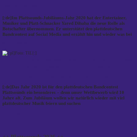
Beotschafter[:]
[:de]Im Plattsounds-Jubiläums-Jahr 2020 hat der Entertainer,
Musiker und Platt-Schnacker Yared Dibaba die neue Rolle als
Botschafter übernommen. Er unterstützt den plattdeutschen
Bandcontest auf Social Media und erzählt hin und wieder was bei
READ MORE…
[:de]10 Jahre Plattsounds: Jubiläums-Contest
2020 in Stadthagen[:pl]10 Joahr Plattsounds:
Jubiläums-Contest 2020 in Stadthoagen[:]
[:de]Das Jahr 2020 ist für den plattdeutschen Bandcontest
Plattsounds ein besonderes – denn unser Wettbewerb wird 10
Jahre alt. Zum Jubiläum wollen wir natürlich wieder mit viel
plattdeutscher Musik feiern und suchen
READ MORE…
++ Plattsounds 2026 ++