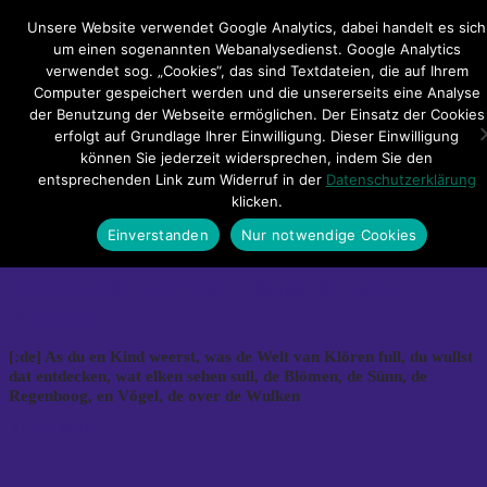
Hauptmenü
Unsere Website verwendet Google Analytics, dabei handelt es sich
um einen sogenannten Webanalysedienst. Google Analytics
verwendet sog. „Cookies“, das sind Textdateien, die auf Ihrem
Impressum
Datenschutzerklärung
Teilnahmebedingungen
Computer gespeichert werden und die unsererseits eine Analyse
Sitemap
Kontakt
der Benutzung der Webseite ermöglichen. Der Einsatz der Cookies
erfolgt auf Grundlage Ihrer Einwilligung. Dieser Einwilligung
Archives
können Sie jederzeit widersprechen, indem Sie den
entsprechenden Link zum Widerruf in der
Datenschutzerklärung
klicken.
Tag Archives: Circle Nine
Einverstanden
Nur notwendige Cookies
[:de]Circle Nine – Blind för elke
Klöör[:pl]Circle Nine – Blind för elke
Klöör[:]
[:de] As du en Kind weerst, was de Welt van Klören full, du wullst
dat entdecken, wat elken sehen sull, de Blömen, de Sünn, de
Regenboog, en Vögel, de over de Wulken
READ MORE…