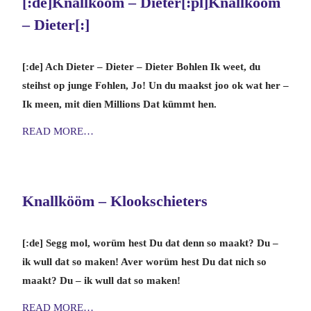
[:de]Knallkööm – Dieter[:pl]Knallkööm
– Dieter[:]
[:de] Ach Dieter – Dieter – Dieter Bohlen Ik weet, du
steihst op junge Fohlen, Jo! Un du maakst joo ok wat her –
Ik meen, mit dien Millions Dat kümmt hen.
READ MORE…
Knallkööm – Klookschieters
[:de] Segg mol, worüm hest Du dat denn so maakt? Du –
ik wull dat so maken! Aver worüm hest Du dat nich so
maakt? Du – ik wull dat so maken!
READ MORE…