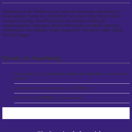
Plattsounds ist ein Wettbewerb für junge Musiker/innen und Bands aus
Niedersachsen. Bands wie „Fettes Brot“ und „De Fofftig Penns“ haben
erfolgreich gezeigt, dass Plattdeutsch und moderne Musik gut
zusammenpassen. Deswegen sind bei Plattsounds alle Musikrichtungen
willkommen: Von HipHop, Singer-Songwriter, Pop, Rock, Indie, Metal,
Punk bis Reggae.
Details zur Anmeldung
Der Songtext kann als
pdf, doc, docx, txt oder rtf
an uns gesendet
werden.
Das Bandfoto darf nicht größer als
3 MB
sein.
Das MP3 darf
10 MB
nicht überschreiten.