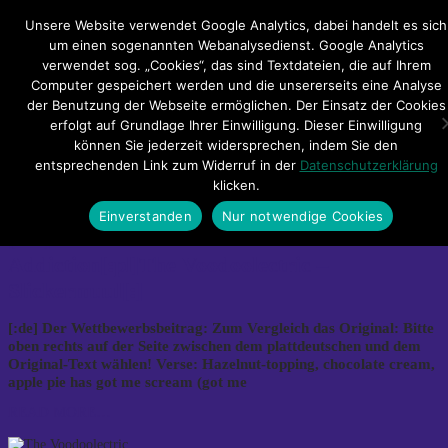
Hauptmenü
Unsere Website verwendet Google Analytics, dabei handelt es sich
um einen sogenannten Webanalysedienst. Google Analytics
verwendet sog. „Cookies“, das sind Textdateien, die auf Ihrem
Impressum
Datenschutzerklärung
Teilnahmebedingungen
Computer gespeichert werden und die unsererseits eine Analyse
Sitemap
Kontakt
der Benutzung der Webseite ermöglichen. Der Einsatz der Cookies
erfolgt auf Grundlage Ihrer Einwilligung. Dieser Einwilligung
Archives
können Sie jederzeit widersprechen, indem Sie den
entsprechenden Link zum Widerruf in der
Datenschutzerklärung
klicken.
Tag Archives: The Voodoolectric
Einverstanden
Nur notwendige Cookies
[:de]The Voodoolectric – Sweet
Addiction[:pl]The Voodoolectric –
Slickermuul[:]
[:de] Der Wettbewerbsbeitrag: Zum Vergleich das Original: Bitte
oben rechts auf der Seite zwischen dem plattdeutschen und dem
Original-Text wählen! Verse: Hazelnut-topping, chocolate cream,
apple pie has got me scream (got me
READ MORE…