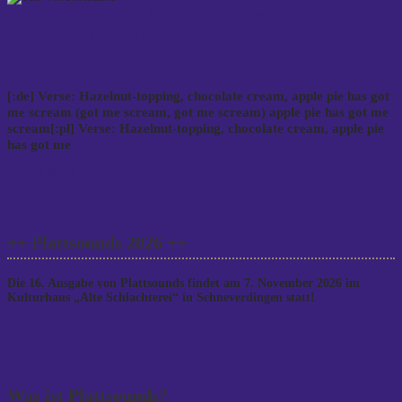
[:de]The Voodoolectric – Sweet
Addiction[:pl]The Voodoolectric – Sweet
Addiction[:]
[:de] Verse: Hazelnut-topping, chocolate cream, apple pie has got
me scream (got me scream, got me scream) apple pie has got me
scream[:pl] Verse: Hazelnut-topping, chocolate cream, apple pie
has got me
READ MORE…
++ Plattsounds 2026 ++
Die 16. Ausgabe von Plattsounds findet am 7. November 2026 im
Kulturhaus „Alte Schlachterei“ in Schneverdingen statt!
Was ist Plattsounds?