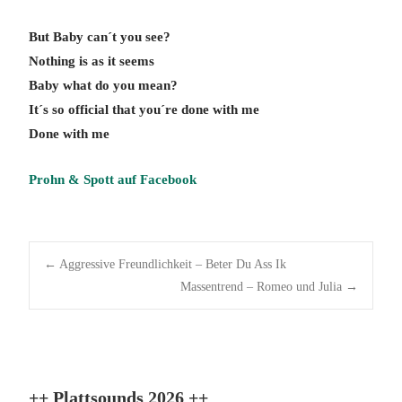
But Baby can´t you see?
Nothing is as it seems
Baby what do you mean?
It´s so official that you´re done with me
Done with me
Prohn & Spott auf Facebook
Post
←
Aggressive Freundlichkeit – Beter Du Ass Ik
navigation
Massentrend – Romeo und Julia
→
++ Plattsounds 2026 ++