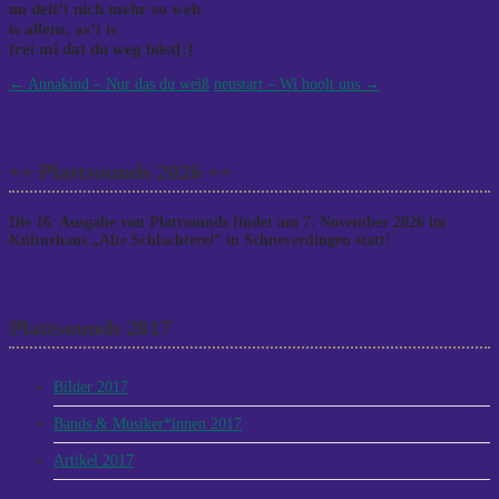
nu deit’t nich mehr so weh
is allens, as’t is
frei mi dat du weg büst[:]
Post
←
Annakind – Nur das du weiß
neustart – Wi hoolt uns
→
navigation
++ Plattsounds 2026 ++
Die 16. Ausgabe von Plattsounds findet am 7. November 2026 im
Kulturhaus „Alte Schlachterei“ in Schneverdingen statt!
Plattsounds 2017
Bilder 2017
Bands & Musiker*innen 2017
Artikel 2017