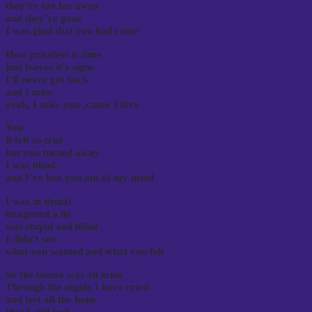
they’re too far away
and they’re gone
I was glad that you had come
How priceless is time
just leaves it’s signs
I’ll never get back
and I miss
yeah, I miss you ‚cause I love
You
it felt so true
but you turned away
I was blind
and I’ve lost you out of my mind
I was in denial
imagened a lie
was stupid and blind
I didn’t see
what you wanted and what you felt
So the blame was all mine
Through the nights I have cried
and lost all the hope
that I still had