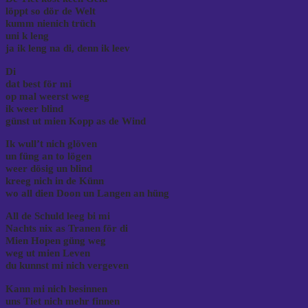
löppt so dör de Welt
kumm nienich trüch
uni k leng
ja ik leng na di, denn ik leev
Di
dat best för mi
op mal weerst weg
ik weer blind
günst ut mien Kopp as de Wind
Ik wull’t nich glöven
un füng an to lögen
weer dösig un blind
kreeg nich in de Künn
wo all dien Doon un Langen an hüng
All de Schuld leeg bi mi
Nachts nix as Tranen för di
Mien Hopen güng weg
weg ut mien Leven
du kunnst mi nich vergeven
Kann mi nich besinnen
uns Tiet nich mehr finnen