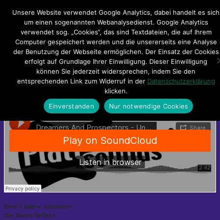
Hauptmenü
Unsere Website verwendet Google Analytics, dabei handelt es sich
um einen sogenannten Webanalysedienst. Google Analytics
verwendet sog. „Cookies“, das sind Textdateien, die auf Ihrem
Impressum
Datenschutzerklärung
Teilnahmebedingungen
Computer gespeichert werden und die unsererseits eine Analyse
Sitemap
Kontakt
der Benutzung der Webseite ermöglichen. Der Einsatz der Cookies
erfolgt auf Grundlage Ihrer Einwilligung. Dieser Einwilligung
Dreamers & Prospectors – Uns Tiet
können Sie jederzeit widersprechen, indem Sie den
entsprechenden Link zum Widerruf in der
Datenschutzerklärung
klicken.
[:de]
Einverstanden
Nur notwendige Cookies
Don’t know anymore
the times before