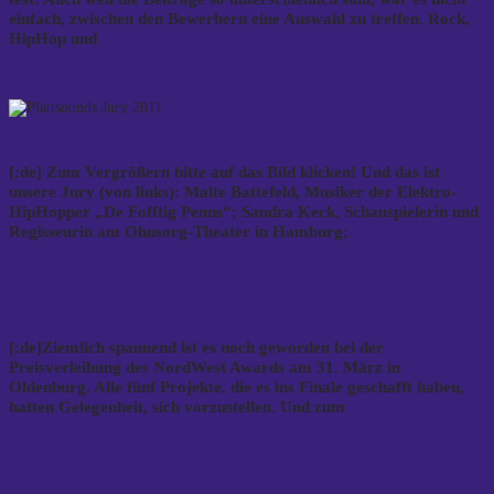
einfach, zwischen den Bewerbern eine Auswahl zu treffen. Rock,
HipHop und
READ MORE…
Die Jury
[:de] Zum Vergrößern bitte auf das Bild klicken! Und das ist
unsere Jury (von links): Malte Battefeld, Musiker der Elektro-
HipHopper „De Fofftig Penns“; Sandra Keck, Schauspielerin und
Regisseurin am Ohnsorg-Theater in Hamburg;
READ MORE…
[:de]NordWest Award[:pl]NordWest Award[:]
[:de]Ziemlich spannend ist es noch geworden bei der
Preisverleihung des NordWest Awards am 31. März in
Oldenburg. Alle fünf Projekte, die es ins Finale geschafft haben,
hatten Gelegenheit, sich vorzustellen. Und zum
READ MORE…
Plattsounds für den NordWest Award