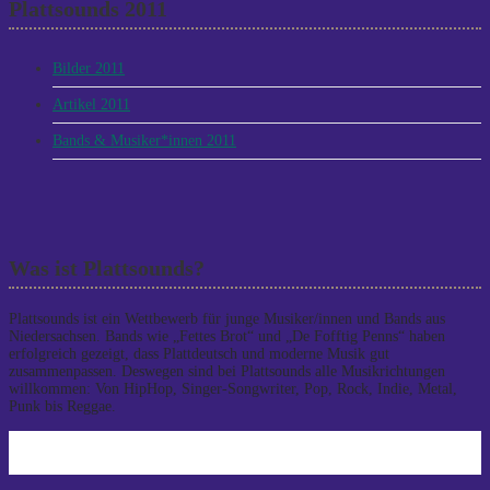
Plattsounds 2011
Bilder 2011
Artikel 2011
Bands & Musiker*innen 2011
Was ist Plattsounds?
Plattsounds ist ein Wettbewerb für junge Musiker/innen und Bands aus
Niedersachsen. Bands wie „Fettes Brot“ und „De Fofftig Penns“ haben
erfolgreich gezeigt, dass Plattdeutsch und moderne Musik gut
zusammenpassen. Deswegen sind bei Plattsounds alle Musikrichtungen
willkommen: Von HipHop, Singer-Songwriter, Pop, Rock, Indie, Metal,
Punk bis Reggae.