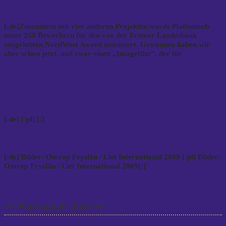
nominiert
[:de]Zusammen mit vier anderen Projekten wurde Plattsounds
unter 250 Bewerbern für den von der Bremer Landesbank
ausgelobten NordWest Award nominiert. Gewonnen haben wir
aber schon jetzt, und zwar einen „Imagefilm“, der für
READ MORE…
[:de]Plattsounds – Der
Imagefilm[:pl]Plattsounds – Der Imagefilm[:]
[:de] [:pl] [:]
De Fofftig Penns
[:de] Bilder: Omrop Fryslân / Liet International 2009 [:pl] Bilder:
Omrop Fryslân / Liet International 2009[:]
++ Plattsounds 2026 ++