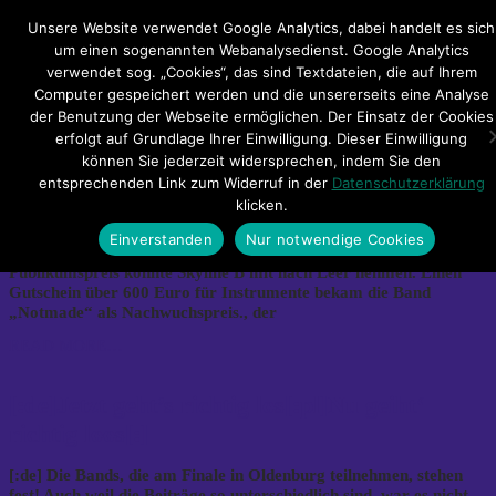
Hauptmenü
Unsere Website verwendet Google Analytics, dabei handelt es sich
um einen sogenannten Webanalysedienst. Google Analytics
verwendet sog. „Cookies“, das sind Textdateien, die auf Ihrem
Impressum
Datenschutzerklärung
Teilnahmebedingungen
Computer gespeichert werden und die unsererseits eine Analyse
Sitemap
Kontakt
der Benutzung der Webseite ermöglichen. Der Einsatz der Cookies
erfolgt auf Grundlage Ihrer Einwilligung. Dieser Einwilligung
Category Archives: Artikel-2011
können Sie jederzeit widersprechen, indem Sie den
entsprechenden Link zum Widerruf in der
Datenschutzerklärung
klicken.
[:de]Plattsounds 2011[:pl]Plattsounds 2011[:]
Einverstanden
Nur notwendige Cookies
[:de] Jetzt stehen die Gewinner von Plattsounds 2011 fest! Den
Publikumspreis konnte Skyline B mit nach Leer nehmen. Einen
Gutschein über 600 Euro für Instrumente bekam die Band
„Notmade“ als Nachwuchspreis., der
READ MORE…
[:de]Jetzt geht’s richtig los[:pl]Nu geiht‘
richtig loos[:]
[:de] Die Bands, die am Finale in Oldenburg teilnehmen, stehen
fest! Auch weil die Beiträge so unterschiedlich sind, war es nicht